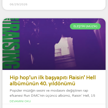
06/29/2026
ELEŞTİRİ (MÜZİK)
Hip hop’un ilk başyapıtı Raisin’ Hell
albümünün 40. yıldönümü
Popüler müziğin sesini ve modasını değiştiren rap
efsanesi Run DMC’nin üçüncü albümü, Raisin’ Hell, 15
DEVAMINI OKU