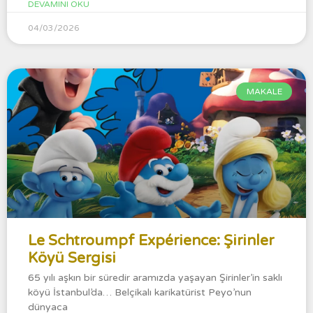
DEVAMINI OKU
04/03/2026
MAKALE
Le Schtroumpf Expérience: Şirinler
Köyü Sergisi
65 yılı aşkın bir süredir aramızda yaşayan Şirinler’in saklı
köyü İstanbul’da… Belçikalı karikatürist Peyo’nun
dünyaca