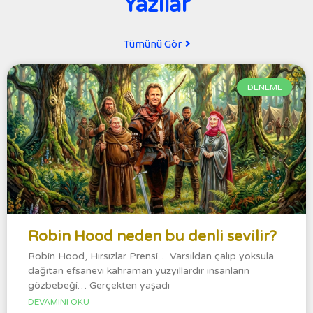
Yazılar
Tümünü Gör
DENEME
Robin Hood neden bu denli sevilir?
Robin Hood, Hırsızlar Prensi… Varsıldan çalıp yoksula
dağıtan efsanevi kahraman yüzyıllardır insanların
gözbebeği… Gerçekten yaşadı
DEVAMINI OKU