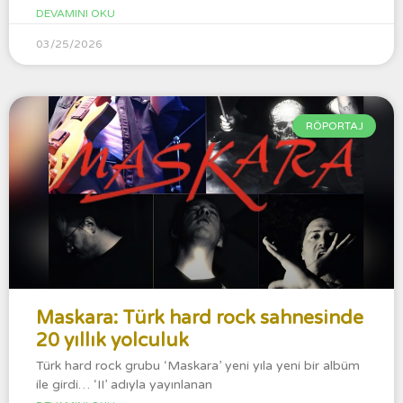
DEVAMINI OKU
03/25/2026
RÖPORTAJ
Maskara: Türk hard rock sahnesinde
20 yıllık yolculuk
Türk hard rock grubu ‘Maskara’ yeni yıla yeni bir albüm
ile girdi… ‘II’ adıyla yayınlanan