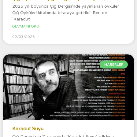
2025 yılı boyunca Çığ Dergisi’nde yayınlanan öyküler
Çığ Öyküleri kitabında biraraya getirildi. Ben de
‘Karadut
DEVAMINI OKU
02/03/2026
HABERLER
Karadut Suyu
Çığ Dergisi’nin 7. sayısında ‘Karadut Suyu’ adlı kısa