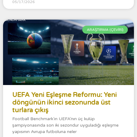
05/17/2026
ARAŞTIRMA (ÇEVİRİ)
UEFA Yeni Eşleşme Reformu: Yeni
döngünün ikinci sezonunda üst
turlara çıkış
Football Benchmark’ın UEFA’nın üç kulüp
şampiyonasında son iki sezondur uyguladığı eşleşme
yapısının Avrupa futboluna neler