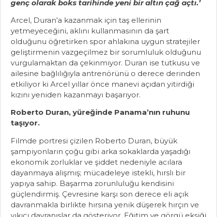
genç olarak boks tarihinde yeni bir altın çağ açtı.’
Arcel, Duran’a kazanmak için taş ellerinin
yetmeyeceğini, aklını kullanmasının da şart
olduğunu öğretirken spor ahlakına uygun stratejiler
geliştirmenin vazgeçilmez bir sorumluluk olduğunu
vurgulamaktan da çekinmiyor. Duran ise tutkusu ve
ailesine bağlılığıyla antrenörünü o derece derinden
etkiliyor ki Arcel yıllar önce manevi açıdan yitirdiği
kızını yeniden kazanmayı başarıyor.
Roberto Duran, yüreğinde Panama’nın ruhunu
taşıyor.
Filmde portresi çizilen Roberto Duran, büyük
şampiyonların çoğu gibi arka sokaklarda yaşadığı
ekonomik zorluklar ve şiddet nedeniyle acılara
dayanmaya alışmış; mücadeleye istekli, hırslı bir
yapıya sahip. Başarma zorunluluğu kendisini
güçlendirmiş. Çevresine karşı son derece eli açık
davranmakla birlikte hırsına yenik düşerek hırçın ve
yıkıcı davranışlar da gösteriyor. Eğitim ve görgü eksiği