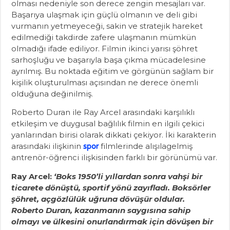
olması nedeniyle son derece zengin mesajları var.
Başarıya ulaşmak için güçlü olmanın ve deli gibi
vurmanın yetmeyeceği, sakin ve stratejik hareket
edilmediği takdirde zafere ulaşmanın mümkün
olmadığı ifade ediliyor. Filmin ikinci yarısı şöhret
sarhoşluğu ve başarıyla başa çıkma mücadelesine
ayrılmış. Bu noktada eğitim ve görgünün sağlam bir
kişilik oluşturulması açısından ne derece önemli
olduğuna değinilmiş.
Roberto Duran ile Ray Arcel arasındaki karşılıklı
etkileşim ve duygusal bağlılık filmin en ilgili çekici
yanlarından birisi olarak dikkati çekiyor. İki karakterin
arasındaki ilişkinin
filmlerinde alışılagelmiş
spor
antrenör-öğrenci ilişkisinden farklı bir görünümü var.
Ray Arcel:
‘Boks 1950’li yıllardan sonra vahşi bir
ticarete dönüştü, sportif yönü zayıfladı. Boksörler
şöhret, açgözlülük uğruna dövüşür oldular.
Roberto Duran, kazanmanın saygısına sahip
olmayı ve ülkesini onurlandırmak için dövüşen bir