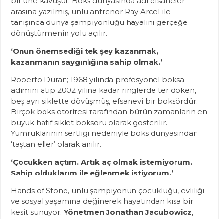
bir üne kavuşur. Boks dünyasında adı efsaneler
arasına yazılmış, ünlü antrenör Ray Arcel ile
tanışınca dünya şampiyonluğu hayalini gerçeğe
dönüştürmenin yolu açılır.
‘Onun önemsediği tek şey kazanmak,
kazanmanın saygınlığına sahip olmak.’
Roberto Duran; 1968 yılında profesyonel boksa
adımını atıp 2002 yılına kadar ringlerde ter döken,
beş ayrı siklette dövüşmüş, efsanevi bir boksördür.
Birçok boks otoritesi tarafından bütün zamanların en
büyük hafif siklet boksörü olarak gösterilir.
Yumruklarının sertliği nedeniyle boks dünyasından
‘taştan eller’ olarak anılır.
‘Çocukken açtım. Artık aç olmak istemiyorum.
Sahip olduklarım ile eğlenmek istiyorum.’
Hands of Stone, ünlü şampiyonun çocukluğu, evliliği
ve sosyal yaşamına değinerek hayatından kısa bir
kesit sunuyor.
Yönetmen Jonathan Jacubowicz
,