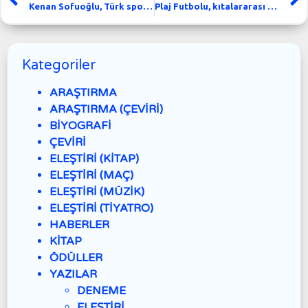
Kenan Sofuoğlu, Türk sporunun gururu
Plaj Futbolu, kıtalararası şampiyonunu taçlandırmak üzere
Kategoriler
ARAŞTIRMA
ARAŞTIRMA (ÇEVİRİ)
BİYOGRAFİ
ÇEVİRİ
ELEŞTİRİ (KİTAP)
ELEŞTİRİ (MAÇ)
ELEŞTİRİ (MÜZİK)
ELEŞTİRİ (TİYATRO)
HABERLER
KİTAP
ÖDÜLLER
YAZILAR
DENEME
ELEŞTİRİ