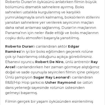
Roberto Duran’ın öyküsünü anlatırken filmin büyük
bölümünü dramatik sahnelere ayırmış. Boks
sahneleri ustalıkla kurgulanmış ve karşılıklı
yumruklaşmayla sınırlı kalmamış, boksörlerin stillerini
yansıtan sahnelere yer verilerek seyircinin maçları
daha rahat anlaması sağlanmış. Duran’ın maçlarının
Panama’nın için neler ifade ettiği ve boks maçlarının
coşku dolu atmosferi başarıyla yansıtılmış.
Roberto Duran
‘ı canlandıran aktör
Edgar
Ramirez
‘in iyi bir boks eğitimden geçerek rolüne
çok iyi hazırlanmış olduğunu açıkça görebilirsiniz.
Efsanevi oyuncu
Robert De Niro
, ünlü antrenör
Ray
Arcel
‘i canlandırırken her zaman görmeye alıştığımız
doğal ve sade oyunuyla seyircileri filmin içine çekiyor.
Ünlü şampiyon
Sugar Ray Leonard
‘ı canlandıran
R&B/Hip Hop şarkıcısı
Usher Raymond
ise üstün
dans yeteneği sayesinde rolünün üstesinden
gelmeyi başarmış.
Filmin gerçek bir yaşam öyküsünden esinlenilmiş