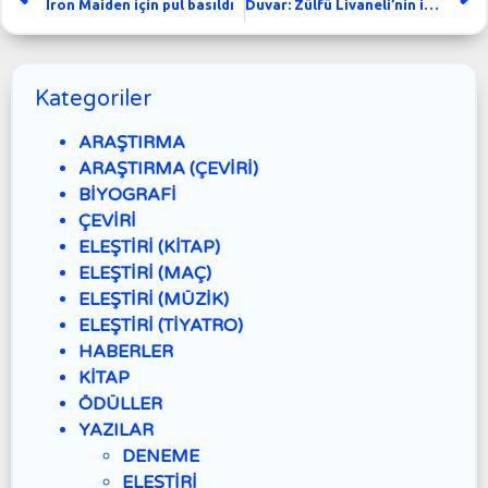
Iron Maiden için pul basıldı
Duvar: Zülfü Livaneli’nin ilk tiyatro oyunu
Kategoriler
ARAŞTIRMA
ARAŞTIRMA (ÇEVİRİ)
BİYOGRAFİ
ÇEVİRİ
ELEŞTİRİ (KİTAP)
ELEŞTİRİ (MAÇ)
ELEŞTİRİ (MÜZİK)
ELEŞTİRİ (TİYATRO)
HABERLER
KİTAP
ÖDÜLLER
YAZILAR
DENEME
ELEŞTİRİ