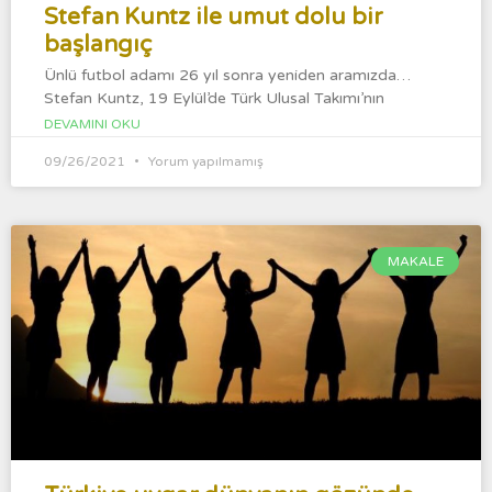
Stefan Kuntz ile umut dolu bir
başlangıç
Ünlü futbol adamı 26 yıl sonra yeniden aramızda…
Stefan Kuntz, 19 Eylül’de Türk Ulusal Takımı’nın
DEVAMINI OKU
09/26/2021
Yorum yapılmamış
MAKALE