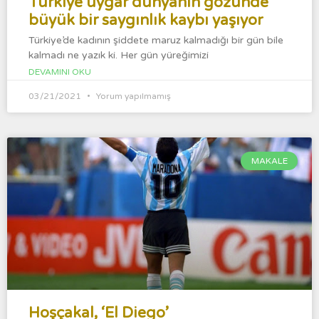
Türkiye uygar dünyanın gözünde
büyük bir saygınlık kaybı yaşıyor
Türkiye’de kadının şiddete maruz kalmadığı bir gün bile
kalmadı ne yazık ki. Her gün yüreğimizi
DEVAMINI OKU
03/21/2021
Yorum yapılmamış
MAKALE
Hoşçakal, ‘El Diego’