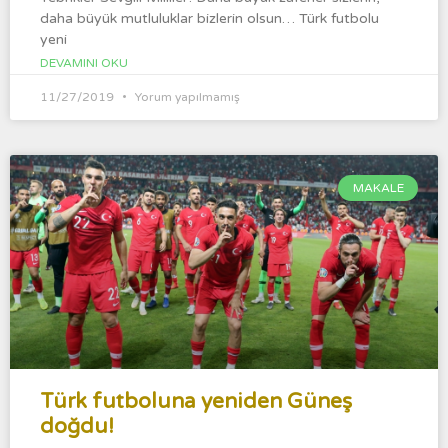
daha büyük mutluluklar bizlerin olsun… Türk futbolu
yeni
DEVAMINI OKU
11/27/2019
Yorum yapılmamış
MAKALE
Türk futboluna yeniden Güneş
doğdu!