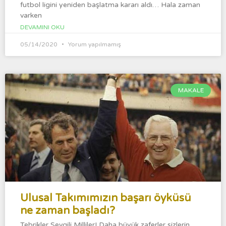
futbol ligini yeniden başlatma kararı aldı… Hala zaman
varken
DEVAMINI OKU
05/14/2020
Yorum yapılmamış
MAKALE
Ulusal Takımımızın başarı öyküsü
ne zaman başladı?
Tebrikler Sevgili Milliler! Daha büyük zaferler sizlerin,