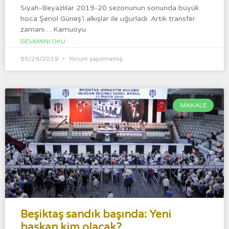
Siyah-Beyazlılar 2019-20 sezonunun sonunda büyük
hoca Şenol Güneş’i alkışlar ile uğurladı. Artık transfer
zamanı… Kamuoyu
DEVAMINI OKU
05/29/2019
Yorum yapılmamış
MAKALE
Beşiktaş sandık başında: Yeni
başkan kim olacak?