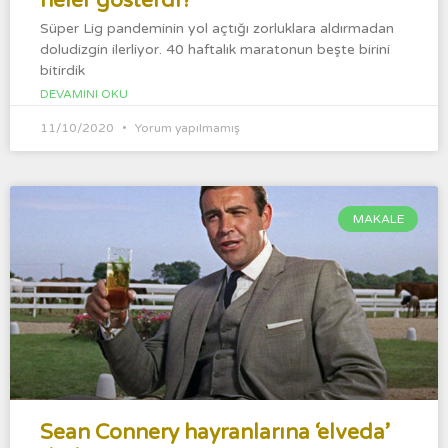
neler gösterdi?
Süper Lig pandeminin yol açtığı zorluklara aldırmadan
doludizgin ilerliyor. 40 haftalık maratonun beşte birini
bitirdik
DEVAMINI OKU
11/10/2020
Yorum yapılmamış
MAKALE
Sean Connery hayranlarına ‘elveda’