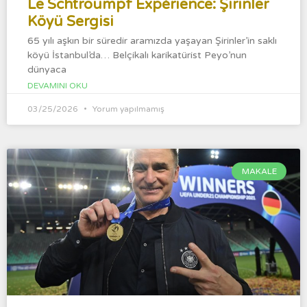
Le Schtroumpf Expérience: Şirinler
Köyü Sergisi
65 yılı aşkın bir süredir aramızda yaşayan Şirinler’in saklı
köyü İstanbul’da… Belçikalı karikatürist Peyo’nun
dünyaca
DEVAMINI OKU
03/25/2026
Yorum yapılmamış
MAKALE