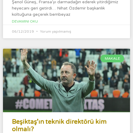
Şenol Güneş, Fransa’yı darmadağın ederek yitirdiğimiz
heyecanı geri getirdi… Nihat Özdemir başkanlık
koltuğuna geçerek bembeyaz
DEVAMINI OKU
06/12/2019
Yorum yapılmamış
MAKALE
Beşiktaş’ın teknik direktörü kim
olmalı?