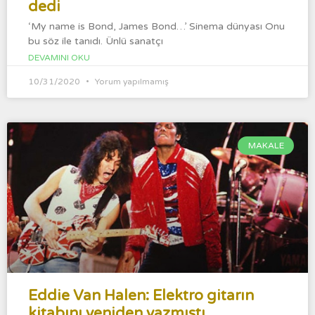
dedi
‘My name is Bond, James Bond…’ Sinema dünyası Onu
bu söz ile tanıdı. Ünlü sanatçı
DEVAMINI OKU
10/31/2020
Yorum yapılmamış
MAKALE
Eddie Van Halen: Elektro gitarın
kitabını yeniden yazmıştı