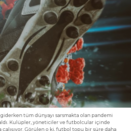
mış giderken tüm dünyayı sarsmakta olan pandemi
. Kulüpler, yöneticiler ve futbolcular içinde
alışıyor. Görülen o ki, futbol topu bir süre daha