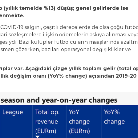
o (yıllık temelde %13) düşüş; genel gelirlerde ise
lenmekte.
OVID-19 salgını, çeşitli derecelerde de olsa çoğu futbo
cari sözleşmelere ilişkin ödemelerin askıya alınması vey
şesiydi. Bazı kulüpler futbolcuların maaşlarında azaltm
smen çözerken, bazıları operasyonel değişiklikler ve
lar var. Aşağıdaki çizge yıllık toplam gelir (total o
yıllık değişim oranı (YoY% change) açısından 2019-20