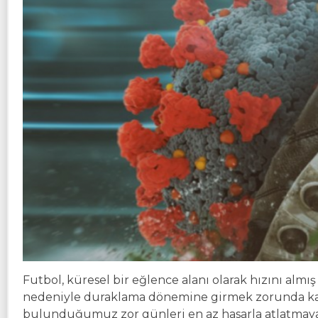
Futbol, küresel bir eğlence alanı olarak hızını al
nedeniyle duraklama dönemine girmek zorunda kaldı
bulunduğumuz zor günleri en az hasarla atlatmaya ç