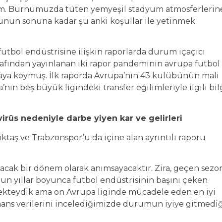
kûm. Burnumuzda tüten yemyeşil stadyum atmosferlerin
nunun sonuna kadar şu anki koşullar ile yetinmek
futbol endüstrisine ilişkin raporlarda durum içaçıcı
fından yayınlanan iki rapor pandeminin avrupa futbol
ortaya koymuş. İlk raporda Avrupa’nın 43 kulübünün mali
nın beş büyük ligindeki transfer eğilimleriyle ilgili bil
irüs nedeniyle darbe yiyen kar ve gelirleri
ktaş ve Trabzonspor’u da içine alan ayrıntılı raporu
yacak bir dönem olarak anımsayacaktır. Zira, geçen sezo
un yıllar boyunca futbol endüstrisinin başını çeken
mekteydik ama on Avrupa liginde mücadele eden en iyi
ns verilerini incelediğimizde durumun iyiye gitmediğ