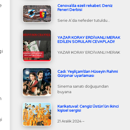
e
Cenova’da ezeli rekabet: Deniz
Feneri Derbisi
Serie A’da nefesler tutuldu…
YAZAR KORAY ERDİVANLI MERAK
EDİLEN SORULARI CEVAPLADI!
gi
YAZAR KORAY ERDİVANLI MERAK
Cadı: Yeşilçam’dan Hüseyin Rahmi
Gürpınar uyarlaması
Sinema sanatı doğuşundan
buyana
n
Karikatuval: Cengiz Üstün’ün ikinci
kişisel sergisi
i
21 Aralık 2024 –