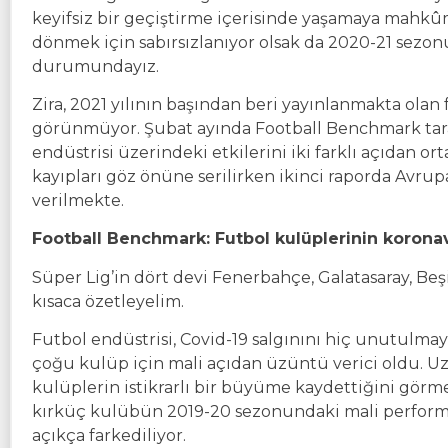
keyifsiz bir geçiştirme içerisinde yaşamaya mah
dönmek için sabırsızlanıyor olsak da 2020-21 sezo
durumundayız.
Zira, 2021 yılının başından beri yayınlanmakta olan 
görünmüyor. Şubat ayında Football Benchmark tara
endüstrisi üzerindeki etkilerini iki farklı açıdan 
kayıpları göz önüne serilirken ikinci raporda Avrupa’
verilmekte.
Football Benchmark: Futbol kulüplerinin koronav
Süper Lig’in dört devi Fenerbahçe, Galatasaray, Beşi
kısaca özetleyelim.
Futbol endüstrisi, Covid-19 salgınını hiç unutulma
çoğu kulüp için mali açıdan üzüntü verici oldu. Uz
kulüplerin istikrarlı bir büyüme kaydettiğini gör
kırküç kulübün 2019-20 sezonundaki mali performa
açıkça farkediliyor.