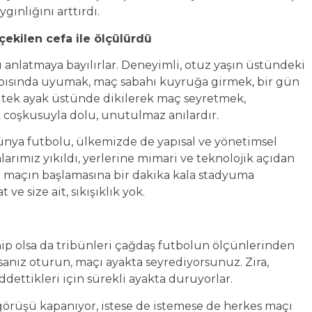
gınlığını arttırdı.
çekilen cefa ile ölçülürdü
anlatmaya bayılırlar. Deneyimli, otuz yaşın üstündeki
apısında uyumak, maç sabahı kuyruğa girmek, bir gün
tek ayak üstünde dikilerek maç seyretmek,
k coşkusuyla dolu, unutulmaz anılardır.
dünya futbolu, ülkemizde de yapısal ve yönetimsel
arımız yıkıldı, yerlerine mimari ve teknolojik açıdan
a maçın başlamasına bir dakika kala stadyuma
e size ait, sıkışıklık yok.
hip olsa da tribünleri çağdaş futbolun ölçünlerinden
nız oturun, maçı ayakta seyrediyorsunuz. Zira,
dettikleri için sürekli ayakta duruyorlar.
örüşü kapanıyor, istese de istemese de herkes maçı