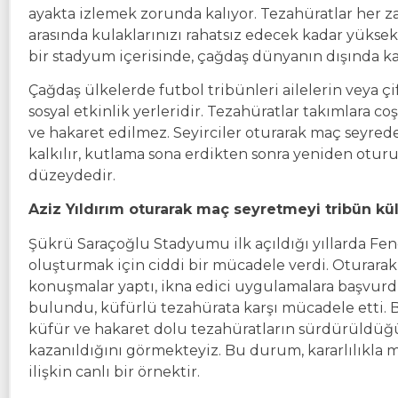
ayakta izlemek zorunda kalıyor. Tezahüratlar her 
arasında kulaklarınızı rahatsız edecek kadar yüksek
bir stadyum içerisinde, çağdaş dünyanın dışında kal
Çağdaş ülkelerde futbol tribünleri ailelerin veya ç
sosyal etkinlik yerleridir. Tezahüratlar takımlara c
ve hakaret edilmez. Seyirciler oturarak maç seyrederl
kalkılır, kutlama sona erdikten sonra yeniden oturu
düzeydedir.
Aziz Yıldırım oturarak maç seyretmeyi tribün k
Şükrü Saraçoğlu Stadyumu ilk açıldığı yıllarda Fen
oluşturmak için ciddi bir mücadele verdi. Oturarak
konuşmalar yaptı, ikna edici uygulamalara başvur
bulundu, küfürlü tezahürata karşı mücadele etti. B
küfür ve hakaret dolu tezahüratların sürdürüldüğ
kazanıldığını görmekteyiz. Bu durum, kararlılıkla 
ilişkin canlı bir örnektir.