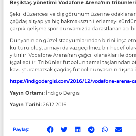
Beşiktaş yönetimi Vodafone Arena’nın tribünleri
Şekil düzencesi ve dış görünüm üzerine odaklanan
çağdaş altyapıya hiç bakmaksızın ilerlemeyi sürd
çarpık gelişme spor dünyamızda da rastlanan acı bi
Dünyanın en güzel stadyumlarından birini inşa etm
kültürü oluşturmayı da vazgeçilmez bir hedef olarak
yitirilir, Vodafone Arena’nın çağcıl olanaklar ile do
işgal edilir. Tribünler futbolun temel taşlarından bi
kavuşturamazsak çağdaş futbol dünyasının dışına i
https://indigodergisi.com/2016/12/vodafone-arena-ca
Yayın Ortamı:
İndigo Dergisi
Yayın Tarihi:
26.12.2016
Paylaş: