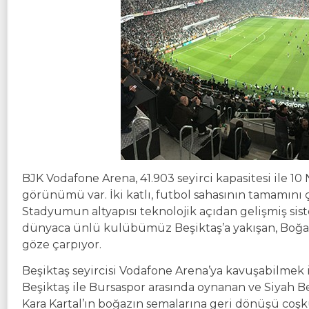
BJK Vodafone Arena, 41.903 seyirci kapasitesi ile 10 N
görünümü var. İki katlı, futbol sahasının tamamını ç
Stadyumun altyapısı teknolojik açıdan gelişmiş sis
dünyaca ünlü kulübümüz Beşiktaş’a yakışan, Boğaz
göze çarpıyor.
Beşiktaş seyircisi Vodafone Arena’ya kavuşabilmek içi
Beşiktaş ile Bursaspor arasında oynanan ve Siyah Bey
Kara Kartal’ın boğazın semalarına geri dönüşü coşku