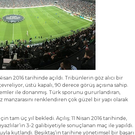
isan 2016 tarihinde açıldı. Tribünlerin göz alıcı bir
evreliyor, üstü kapalı, 90 derece görüş açısına sahip.
temler ile donanmış. Türk sporunu gururlandıran,
 manzarasını renklendiren çok güzel bir yapı olarak
n tam üç yıl bekledi. Açılış; 11 Nisan 2016 tarihinde,
azlılar’ın 3-2 galibiyetiyle sonuçlanan maç ile yapıldı.
yla kutlandı. Beşiktaş’ın tarihine yönetimsel bir başarı