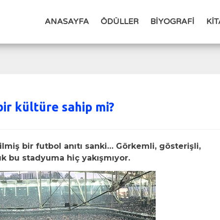
ANASAYFA
ÖDÜLLER
BİYOGRAFİ
Kİ
ir kültüre sahip mi?
lmiş bir futbol anıtı sanki… Görkemli, gösterişli,
ük bu stadyuma hiç yakışmıyor.