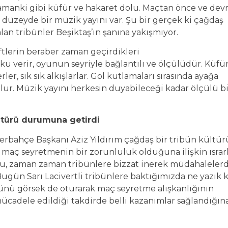
zamanki gibi küfür ve hakaret dolu. Maçtan önce ve dev
 düzeyde bir müzik yayını var. Şu bir gerçek ki çağdaş
an tribünler Beşiktaş’ın şanına yakışmıyor.
iftlerin beraber zaman geçirdikleri
oşku verir, oyunun seyriyle bağlantılı ve ölçülüdür. Küfü
er, sık sık alkışlarlar. Gol kutlamaları sırasında ayağa
lur. Müzik yayını herkesin duyabileceği kadar ölçülü bi
ültürü durumuna getirdi
erbahçe Başkanı Aziz Yıldırım çağdaş bir tribün kültür
 maç seyretmenin bir zorunluluk olduğuna ilişkin ısrarl
du, zaman zaman tribünlere bizzat inerek müdahaleler
ugün Sarı Lacivertli tribünlere baktığımızda ne yazık k
ünü görsek de oturarak maç seyretme alışkanlığının
mücadele edildiği takdirde belli kazanımlar sağlandığın