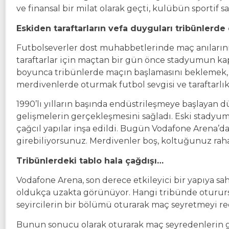
ve finansal bir milat olarak geçti, kulübün sportif say
Eskiden taraftarların vefa duyguları tribünlerde 
Futbolseverler dost muhabbetlerinde maç anılarını 
taraftarlar için maçtan bir gün önce stadyumun k
boyunca tribünlerde maçın başlamasını beklemek, 
merdivenlerde oturmak futbol sevgisi ve taraftarlı
1990’lı yılların başında endüstrileşmeye başlayan 
gelişmelerin gerçekleşmesini sağladı. Eski stadyuml
çağcıl yapılar inşa edildi. Bugün Vodafone Arena’d
girebiliyorsunuz. Merdivenler boş, koltuğunuz rahat v
Tribünlerdeki tablo hala çağdışı…
Vodafone Arena, son derece etkileyici bir yapıya sa
oldukça uzakta görünüyor. Hangi tribünde oturursa
seyircilerin bir bölümü oturarak maç seyretmeyi red
Bunun sonucu olarak oturarak maç seyredenlerin g