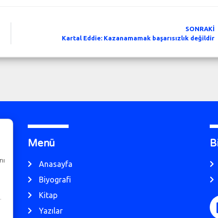
SONRAKİ
Kartal Eddie: Kazanamamak başarısızlık değildir
Menü
B
nı
Anasayfa
Biyografi
Kitap
…
Yazılar