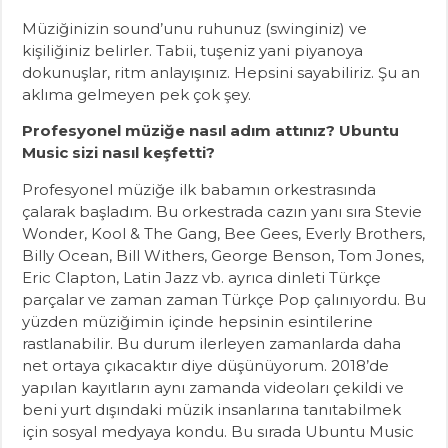
Müziğinizin sound’unu ruhunuz (swinginiz) ve
kişiliğiniz belirler. Tabii, tuşeniz yani piyanoya
dokunuşlar, ritm anlayışınız. Hepsini sayabiliriz. Şu an
aklıma gelmeyen pek çok şey.
Profesyonel müziğe nasıl adım attınız? Ubuntu
Music sizi nasıl keşfetti?
Profesyonel müziğe ilk babamın orkestrasında
çalarak başladım. Bu orkestrada cazın yanı sıra Stevie
Wonder, Kool & The Gang, Bee Gees, Everly Brothers,
Billy Ocean, Bill Withers, George Benson, Tom Jones,
Eric Clapton, Latin Jazz vb. ayrıca dinleti Türkçe
parçalar ve zaman zaman Türkçe Pop çalınıyordu. Bu
yüzden müziğimin içinde hepsinin esintilerine
rastlanabilir. Bu durum ilerleyen zamanlarda daha
net ortaya çıkacaktır diye düşünüyorum. 2018’de
yapılan kayıtların aynı zamanda videoları çekildi ve
beni yurt dışındaki müzik insanlarına tanıtabilmek
için sosyal medyaya kondu. Bu sırada Ubuntu Music