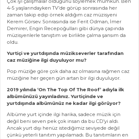
Çok iyi çalışmalar olduğunu söylemek mümkün. Ben
4-5 yaşlarındayken TV’de görüp sonrasında her
zaman takip edip örnek aldığım caz müzisyeni
Kerem Görsev. Sonrasında ise Ferit Odman, İmer
Demirer, Engin Recepoğulları gibi dünya çapında
müzisyenlerle tanıştım ve birlikte çalma şansım da
oldu.
Yurtiçi ve yurtdışında müzikseverler tarafından
caz müziğine ilgi duyuluyor mu?
Pop müziğe göre çok daha az olmasına rağmen caz
müziğine her geçen gün artan bir ilgi duyuluyor.
2019 yılında ‘On The Top Of The Roof’ adıyla ilk
albümünüzü yayınladınız. Yurtiçinde ve
yurtdışında albümünüz ne kadar ilgi görüyor?
Albüme yurt içinde ilgi harika, sadece müzik için
değil beni seven pek çok insan da bu CD’yi aldı.
Ancak yurt dışı henüz istediğimiz seviyede değil
çünkü yeterli tanıtım yapılamadı. Bu tanıtımların en