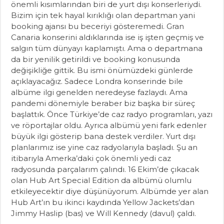
önemli kısımlarından biri de yurt dışı konserleriydi.
Bizim için tek hayal kırıklığı olan departman yani
booking ajansı bu beceriyi gösteremedi. Gran
Canaria konserini aldıklarında ise iş işten geçmiş ve
salgın tüm dünyayı kaplamıştı. Ama o departmana
da bir yenilik getirildi ve booking konusunda
değişikliğe gittik. Bu ismi önümüzdeki günlerde
açıklayacağız. Sadece Londra konserinde bile
albüme ilgi genelden neredeyse fazlaydı. Ama
pandemi dönemiyle beraber biz başka bir süreç
başlattık. Önce Türkiye’de caz radyo programları, yazı
ve röportajlar oldu. Ayrıca albümü yeni fark edenler
büyük ilgi gösterip bana destek verdiler. Yurt dışı
planlarımız ise yine caz radyolarıyla başladı. Şu an
itibarıyla Amerka’daki çok önemli yedi caz
radyosunda parçalarım çalındı. 16 Ekim’de çıkacak
olan Hub Art Special Edition da albümü olumlu
etkileyecektir diye düşünüyorum. Albümde yer alan
Hub Art’ın bu ikinci kaydında Yellow Jackets’dan
Jimmy Haslip (bas) ve Will Kennedy (davul) çaldı.