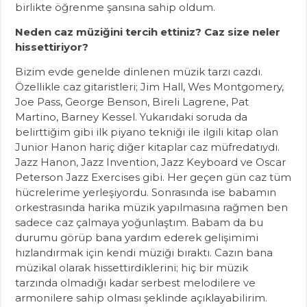
birlikte öğrenme şansına sahip oldum.
Neden caz müziğini tercih ettiniz? Caz size neler
hissettiriyor?
Bizim evde genelde dinlenen müzik tarzı cazdı.
Özellikle caz gitaristleri; Jim Hall, Wes Montgomery,
Joe Pass, George Benson, Bireli Lagrene, Pat
Martino, Barney Kessel. Yukarıdaki soruda da
belirttiğim gibi ilk piyano tekniği ile ilgili kitap olan
Junior Hanon hariç diğer kitaplar caz müfredatıydı.
Jazz Hanon, Jazz Invention, Jazz Keyboard ve Oscar
Peterson Jazz Exercises gibi. Her geçen gün caz tüm
hücrelerime yerleşiyordu. Sonrasında ise babamın
orkestrasında harika müzik yapılmasına rağmen ben
sadece caz çalmaya yoğunlaştım. Babam da bu
durumu görüp bana yardım ederek gelişimimi
hızlandırmak için kendi müziği bıraktı. Cazın bana
müzikal olarak hissettirdiklerini; hiç bir müzik
tarzında olmadığı kadar serbest melodilere ve
armonilere sahip olması şeklinde açıklayabilirim.