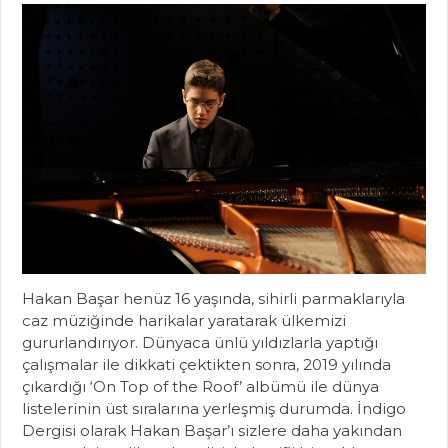
Hakan Başar henüz 16 yaşında, sihirli parmaklarıyla
caz müziğinde harikalar yaratarak ülkemizi
gururlandırıyor. Dünyaca ünlü yıldızlarla yaptığı
çalışmalar ile dikkati çektikten sonra, 2019 yılında
çıkardığı ‘On Top of the Roof’ albümü ile dünya
listelerinin üst sıralarına yerleşmiş durumda. İndigo
Dergisi olarak Hakan Başar’ı sizlere daha yakından