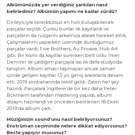
Albümünüzde yer verdiğiniz şarkıları nasıl
belirlediniz? Albümün yapımı ne kadar sürdü?
Dinleyiciyle tereddütsüz en hızlı buluşabilecek
parçalar seçildi. Çünkü bunlar ilk kayıtlardı ve
parçaların da rüzgarını arkamıza alarak hareket ettik.
Çalışmalarımı yaparken üzerinde durduğumuz
parçalar vardı; Five Brothers, Au Privave, Hub Art
gibi. Bir kısmı da kayıtlar sürerken belli oldu. İmer
Demirer ile çaldığım parçayla ise ilk defa stüdyoda
tanıştım. Albüm amacı taşımayan ancak zaman
içinde gelişen kayıtlar 1,5 yıl, geniş aralıklarla devam
etti. 2019 sonbaharında teklif geldi. Zaten her şey
hazırdı. Parçalara İngiltere’de bir kez daha Peter
Bckmann tarafından mastering yapıldı, albüm
dizaynı hazırlandı ve önceden belirlenen 18 Ekim
2019’da albüm çıktı.
Müziğinizin sound’unu nasıl belirliyorsunuz?
Enstrüman seçiminde nelere dikkat ediyorsunuz?
Beste yapıyor musunuz?