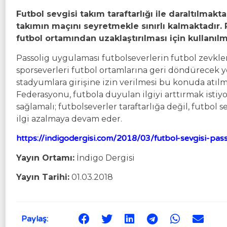
Futbol sevgisi takım taraftarlığı ile daraltılmakt
takımın maçını seyretmekle sınırlı kalmaktadır. 
futbol ortamından uzaklaştırılması için kullanılm
Passolig uygulaması futbolseverlerin futbol zevkle
sporseverleri futbol ortamlarına geri döndürecek yö
stadyumlara girişine izin verilmesi bu konuda atıl
Federasyonu, futbola duyulan ilgiyi arttırmak istiy
sağlamalı; futbolseverler taraftarlığa değil, futbol 
ilgi azalmaya devam eder.
https://indigodergisi.com/2018/03/futbol-sevgisi-pass
Yayın Ortamı:
İndigo Dergisi
Yayın Tarihi:
01.03.2018
Paylaş: