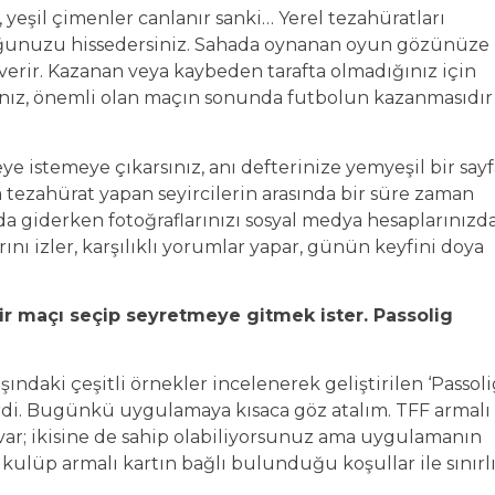
 yeşil çimenler canlanır sanki… Yerel tezahüratları
duğunuzu hissedersiniz. Sahada oynanan oyun gözünüze
 verir. Kazanan veya kaybeden tarafta olmadığınız için
rsınız, önemli olan maçın sonunda futbolun kazanmasıdır
istemeye çıkarsınız, anı defterinize yemyeşil bir sayf
tezahürat yapan seyircilerin arasında bir süre zaman
a giderken fotoğraflarınızı sosyal medya hesaplarınızd
larını izler, karşılıklı yorumlar yapar, günün keyfini doya
ir maçı seçip seyretmeye gitmek ister. Passolig
ndaki çeşitli örnekler incelenerek geliştirilen ‘Passoli
irdi. Bugünkü uygulamaya kısaca göz atalım. TFF armalı
 var; ikisine de sahip olabiliyorsunuz ama uygulamanın
kulüp armalı kartın bağlı bulunduğu koşullar ile sınırl