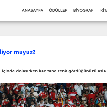
ANASAYFA
ÖDÜLLER
BİYOGRAFİ
Kİ
iliyor muyuz?
ir. İçinde dolaşırken kaç tane renk gördüğünüzü asla