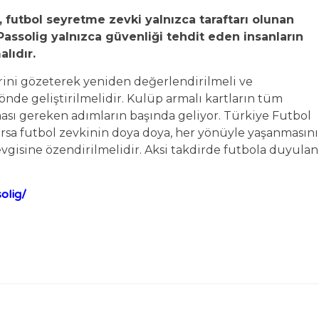
a, futbol seyretme zevki yalnızca taraftarı olunan
Passolig yalnızca güvenliği tehdit eden insanların
alıdır.
rini gözeterek yeniden değerlendirilmeli ve
nde geliştirilmelidir. Kulüp armalı kartların tüm
ması gereken adımların başında geliyor. Türkiye Futbol
orsa futbol zevkinin doya doya, her yönüyle yaşanmasını
sevgisine özendirilmelidir. Aksi takdirde futbola duyulan
olig/