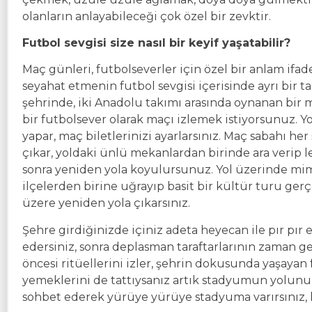
olanların anlayabileceği çok özel bir zevktir.
Futbol sevgisi size nasıl bir keyif yaşatabilir?
Maç günleri, futbolseverler için özel bir anlam ifa
seyahat etmenin futbol sevgisi içerisinde ayrı bir t
şehrinde, iki Anadolu takımı arasında oynanan bir m
bir futbolsever olarak maçı izlemek istiyorsunuz. Yol
yapar, maç biletlerinizi ayarlarsınız. Maç sabahı 
çıkar, yoldaki ünlü mekanlardan birinde ara verip lez
sonra yeniden yola koyulursunuz. Yol üzerinde mimar
ilçelerden birine uğrayıp basit bir kültür turu ger
üzere yeniden yola çıkarsınız.
Şehre girdiğinizde içiniz adeta heyecan ile pır pır e
edersiniz, sonra deplasman taraftarlarının zaman geç
öncesi ritüellerini izler, şehrin dokusunda yaşayan 
yemeklerini de tattıysanız artık stadyumun yolunu t
sohbet ederek yürüye yürüye stadyuma varırsınız, ka