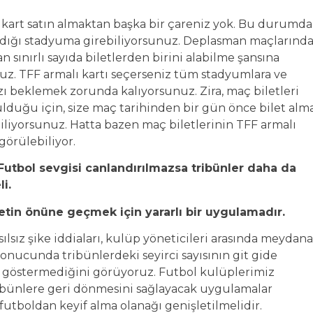
ı kart satın almaktan başka bir çareniz yok. Bu durumda
nadığı stadyuma girebiliyorsunuz. Deplasman maçlarınd
 sınırlı sayıda biletlerden birini alabilme şansına
nuz. TFF armalı kartı seçerseniz tüm stadyumlara ve
zı beklemek zorunda kalıyorsunuz. Zira, maç biletleri
ulduğu için, size maç tarihinden bir gün önce bilet alm
biliyorsunuz. Hatta bazen maç biletlerinin TFF armalı
görülebiliyor.
 Futbol sevgisi canlandırılmazsa tribünler daha da
i.
etin önüne geçmek için yararlı bir uygulamadır.
sız şike iddiaları, kulüp yöneticileri arasında meydana
onucunda tribünlerdeki seyirci sayısının git gide
lgi göstermediğini görüyoruz. Futbol kulüplerimiz
ribünlere geri dönmesini sağlayacak uygulamalar
 futboldan keyif alma olanağı genişletilmelidir.