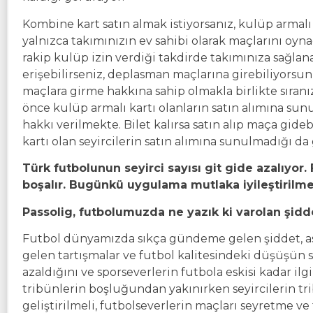
Kombine kart satın almak istiyorsanız, kulüp armal
yalnızca takımınızın ev sahibi olarak maçlarını oy
rakip kulüp izin verdiği takdirde takımınıza sağlanan
erişebilirseniz, deplasman maçlarına girebiliyorsu
maçlara girme hakkına sahip olmakla birlikte sıranı
önce kulüp armalı kartı olanların satın alımına sun
hakkı verilmekte. Bilet kalırsa satın alıp maça gide
kartı olan seyircilerin satın alımına sunulmadığı da 
Türk futbolunun seyirci sayısı git gide azalıyor.
boşalır. Bugünkü uygulama mutlaka iyileştirilmel
Passolig, futbolumuzda ne yazık ki varolan şidd
Futbol dünyamızda sıkça gündeme gelen şiddet, asıl
gelen tartışmalar ve futbol kalitesindeki düşüşün s
azaldığını ve sporseverlerin futbola eskisi kadar i
tribünlerin boşluğundan yakınırken seyircilerin t
geliştirilmeli, futbolseverlerin maçları seyretme ve