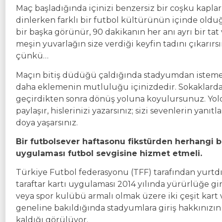
Maç başladığında içinizi benzersiz bir coşku kaplar,
dinlerken farklı bir futbol kültürünün içinde ol
bir başka görünür, 90 dakikanın her anı ayrı bir tat
meşin yuvarlağın size verdiği keyfin tadını çıkarı
çünkü…
Maçın bitiş düdüğü çaldığında stadyumdan istemeye 
daha eklemenin mutluluğu içinizdedir. Sokaklarda 
geçirdikten sonra dönüş yoluna koyulursunuz. Yold
paylaşır, hislerinizi yazarsınız; sizi sevenlerin yanıt
doya yaşarsınız.
Bir futbolsever haftasonu fikstürden herhangi b
uygulaması futbol sevgisine hizmet etmeli.
Türkiye Futbol federasyonu (TFF) tarafından yurtdışı
taraftar kartı uygulaması 2014 yılında yürürlüğe g
veya spor kulübü armalı olmak üzere iki çeşit kart
geneline bakıldığında stadyumlara giriş hakkınızın 
kaldığı görülüyor.