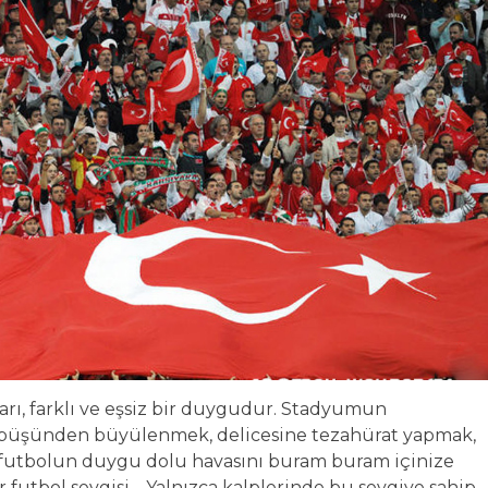
ları, farklı ve eşsiz bir duygudur. Stadyumun
mbüşünden büyülenmek, delicesine tezahürat yapmak,
k, futbolun duygu dolu havasını buram buram içinize
futbol sevgisi… Yalnızca kalplerinde bu sevgiye sahip