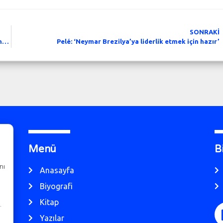
SONRAKİ
Laurent Blanc: ‘Fransa 1998 üç sözcük ile özetlenebilir. Çalışma, zevk, zafer.’
Pelé: ‘Neymar Brezilya’ya liderlik etmek için hazır’
Menü
B
nı
Anasayfa
Biyografi
Kitap
…
Yazılar