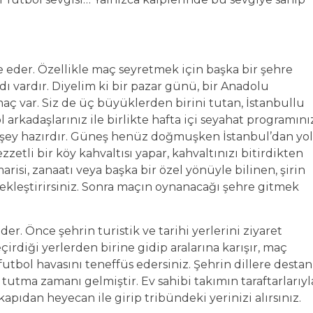
de eder. Özellikle maç seyretmek için başka bir şehre
adı vardır. Diyelim ki bir pazar günü, bir Anadolu
aç var. Siz de üç büyüklerden birini tutan, İstanbullu
 arkadaşlarınız ile birlikte hafta içi seyahat programını
her şey hazırdır. Güneş henüz doğmuşken İstanbul’dan yo
zetli bir köy kahvaltısı yapar, kahvaltınızı bitirdikten
isi, zanaatı veya başka bir özel yönüyle bilinen, şirin
çekleştirirsiniz. Sonra maçın oynanacağı şehre gitmek
der. Önce şehrin turistik ve tarihi yerlerini ziyaret
irdiği yerlerden birine gidip aralarına karışır, maç
futbol havasını teneffüs edersiniz. Şehrin dillere destan
utma zamanı gelmiştir. Ev sahibi takımın taraftarlarıyl
pıdan heyecan ile girip tribündeki yerinizi alırsınız.