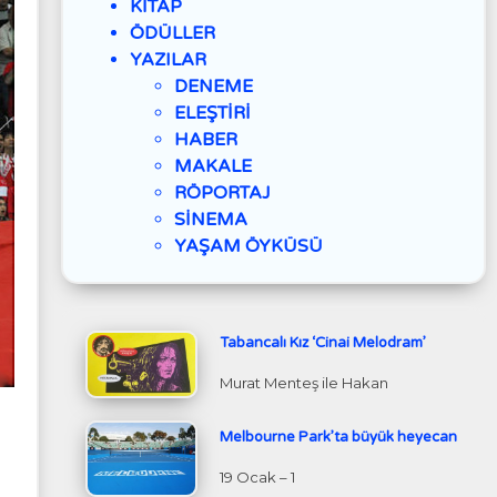
KİTAP
ÖDÜLLER
YAZILAR
DENEME
ELEŞTİRİ
HABER
MAKALE
RÖPORTAJ
SİNEMA
YAŞAM ÖYKÜSÜ
Tabancalı Kız ‘Cinai Melodram’
Murat Menteş ile Hakan
Melbourne Park’ta büyük heyecan
19 Ocak – 1