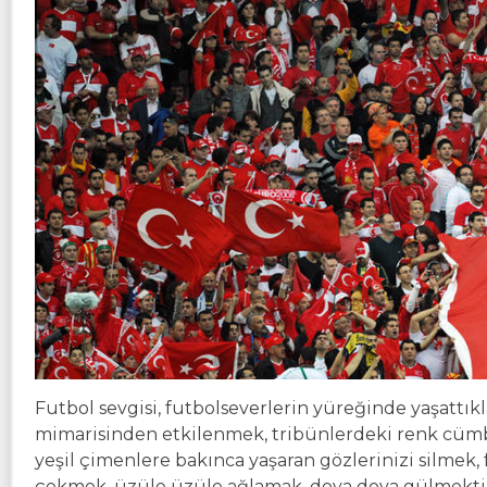
Futbol sevgisi, futbolseverlerin yüreğinde yaşattık
mimarisinden etkilenmek, tribünlerdeki renk cü
yeşil çimenlere bakınca yaşaran gözlerinizi silme
çekmek, üzüle üzüle ağlamak, doya doya gülmektir 