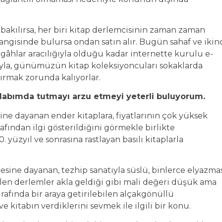
na bakılırsa, her biri kitap derlemcisinin zaman zaman
ngisinde bulursa ondan satın alır. Bugün sahaf ve ikin
zgâhlar aracılığıyla olduğu kadar internette kurulu e-
ısıyla, günümüzün kitap koleksiyoncuları sokaklarda
ırmak zorunda kalıyorlar.
olabımda tutmayı arzu etmeyi yeterli buluyorum.
sine dayanan ender kitaplara, fiyatlarının çok yüksek
afından ilgi gösterildiğini görmekle birlikte
yüzyıl ve sonrasına rastlayan basılı kitaplarla
esine dayanan, tezhip sanatıyla süslü, binlerce elyazma
ülen derlemler akla geldiği gibi mali değeri düşük ama
rafında bir araya getirilebilen alçakgönüllü
e kitabın verdiklerini sevmek ile ilgili bir konu.