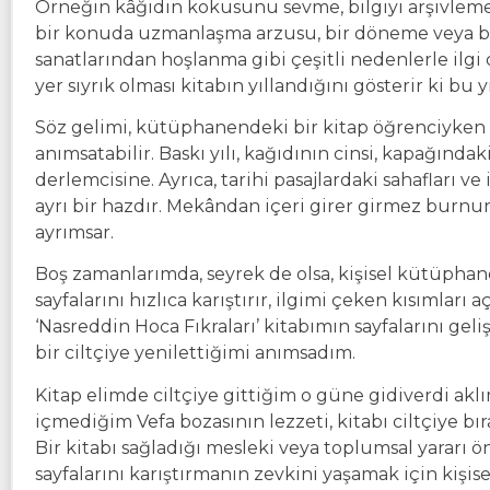
Örneğin kâğıdın kokusunu sevme, bilgiyi arşivleme
bir konuda uzmanlaşma arzusu, bir döneme veya bi
sanatlarından hoşlanma gibi çeşitli nedenlerle ilg
yer sıyrık olması kitabın yıllandığını gösterir ki
Söz gelimi, kütüphanendeki bir kitap öğrenciyken s
anımsatabilir. Baskı yılı, kağıdının cinsi, kapağında
derlemcisine. Ayrıca, tarihi pasajlardaki sahafları v
ayrı bir hazdır. Mekândan içeri girer girmez burn
ayrımsar.
Boş zamanlarımda, seyrek de olsa, kişisel kütüphan
sayfalarını hızlıca karıştırır, ilgimi çeken kısımları
‘Nasreddin Hoca Fıkraları’ kitabımın sayfalarını geli
bir ciltçiye yenilettiğimi anımsadım.
Kitap elimde ciltçiye gittiğim o güne gidiverdi aklım
içmediğim Vefa bozasının lezzeti, kitabı ciltçiye b
Bir kitabı sağladığı mesleki veya toplumsal yararı 
sayfalarını karıştırmanın zevkini yaşamak için kiş