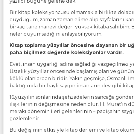
yazıldı bugüne gelene dek.
Bir kitap koleksiyoncusu olmamakla birlikte dolab
duyduğum, zaman zaman elime alıp sayfalarını kar
birkaç tane manevi değeri yüksek kitaba sahibim. Ba
neler duyumsadığını anlayabiliyorum.
Kitap toplama yüzyıllar öncesine dayanan bir u
paha biçilmez değerde koleksiyonlar vardır.
Evet, insan uygarlığı adına sağladığı vazgeçilmez yara
Üstelik yüzyıllar öncesinde başlamış olan ve günü
köklü olanlardan biridir. Yakın geçmişe, Osmanlı 
baktığımda bir hayli saygın insanların dev gibi k
16.yüzyılın sonlarında şehzadelerin sancağa gönde
ilişkilerinin değişmesine neden olur. III. Murat’ın d
merakı dönemin ileri gelenlerinin – padişahın saygı
gözlemlenir.
Bu değişimin etkisiyle kitap derlemi ve kitap okum