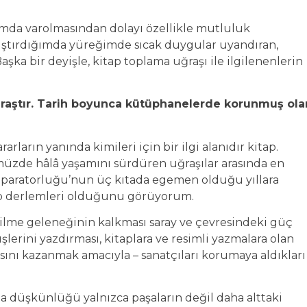
ımda varolmasından dolayı özellikle mutluluk
ıştırdığımda yüreğimde sıcak duygular uyandıran,
şka bir deyişle, kitap toplama uğraşı ile ilgilenenlerin
ğraştır. Tarih boyunca kütüphanelerde korunmuş ola
rların yanında kimileri için bir ilgi alanıdır kitap.
müzde hâlâ yaşamını sürdüren uğraşılar arasında en
İmparatorluğu’nun üç kıtada egemen olduğu yıllara
itap derlemleri olduğunu görüyorum.
rilme geleneğinin kalkması saray ve çevresindeki güç
üşlerini yazdırması, kitaplara ve resimli yazmalara olan
sını kazanmak amacıyla – sanatçıları korumaya aldıkları
a düşkünlüğü yalnızca paşaların değil daha alttaki