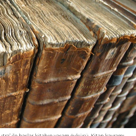
utra’ ile başlar kitabın yaşam öyküsü. Kitap kavramı