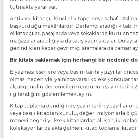
tutmakta yarar var.
Antikacı, kitapçı, ikinci el kitapçı veya sahaf… Aslı
başvurduğu mekânlardır. Derlemci aradığı kitabı ha
el kitapçılar, pasajlarda veya sokaklarda kurulan te
mağazalar aracılığıyla da satış yapmaktalar. Dolay
gezindikleri kadar çevrimiçi aramalara da zaman ay
Bir kitabı saklamak için herhangi bir nedenle d
Elyazması eserlere veya basım tarihi yüzyıllar önce
olması nedeniyle, yalnızca varsıl koleksiyoncular tar
alçakgönüllü derlemcilerin çoğunun yayın tarihi 20. 
ilgilendiğini gözlemlemekteyim.
Kitap toplama dendiğinde yayın tarihi yüzyıllar önc
veya basılı kitaptan kurulu, değeri milyonlarla ölç
manevi değeri yüksek kitaplardan oluşan, iki dolap 
koleksiyonlar da akla gelmeli. Kitap toplama, kitabı v