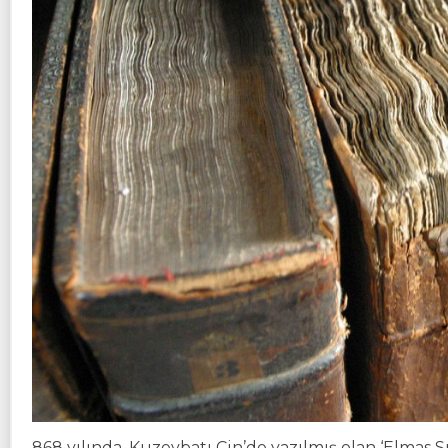
868 yılında, Kuzeybatı Çin’de yazılmış olan ‘Elmas S