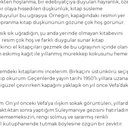
kten hoşlanma, bir edebiyatçıya duyulan hayranlık, öz
r olaya hissedilen düşkünlük, kitap süsleme
i duyulur bu uğraşıya. Örneğin, kapağındaki resmin yer
 bu yıpranma kitap düşkününün gözüne çok hoş görünür.
ık sık uğradığın, şu anda yerinde olmayan kitabevini
ki resim çok hoş ve farklı duygular sunar kitap
e ikinci el kitapçıları gezmek de bu uğraşının içinde olan
un eskimiş kağıt ile yıllanmış mürekkep kokusunu hem
emdeki kitaplarımı incelerim. Birkaçını üstünkörü seçi
 açıp okurum. Geçenlerde yayın tarihi 1950’li yıllara uzan
şigüzel çevirirken kapağını yaklaşık on yıl önce Vefa’dak
. On yıl önceki Vefa’ya ilişkin sokak görüntüleri, yıllard
ıraktıktan sonra yaptığım Süleymaniye gezisini hatırladı
önemsemeksizin, rengi solmuş ve sararmış renkli
isel kütüphanende tutmak böylesine özgün bir zevktir.