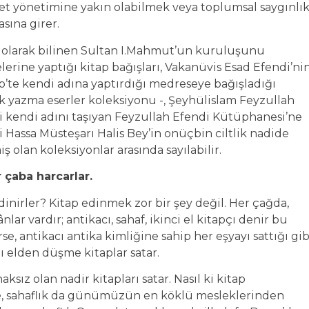
vlet yönetimine yakın olabilmek veya toplumsal saygınlı
sına girer.
b) olarak bilinen Sultan I.Mahmut’un kuruluşunu
lerine yaptığı kitap bağışları, Vakanüvis Esad Efendi’ni
p’te kendi adına yaptırdığı medreseye bağışladığı
ilk yazma eserler koleksiyonu -, Şeyhülislam Feyzullah
eki kendi adını taşıyan Feyzullah Efendi Kütüphanesi’ne
-i Hassa Müsteşarı Halis Bey’in onüçbin ciltlik nadide
 olan koleksiyonlar arasında sayılabilir.
r çaba harcarlar.
edinirler? Kitap edinmek zor bir şey değil. Her çağda,
lar vardır; antikacı, sahaf, ikinci el kitapçı denir bu
e, antikacı antika kimliğine sahip her eşyayı sattığı gib
pçı elden düşme kitaplar satar.
ksız olan nadir kitapları satar. Nasıl ki kitap
se, sahaflık da günümüzün en köklü mesleklerinden