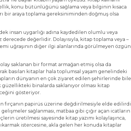
zellik, konu bütünlüğünü sağlama veya bilginin kısaca
arı bir araya toplama gereksiniminden doğmuş olsa
 insan uygarlığı adına kaydedilen olumlu veya
derecede değerlidir. Dolayısıyla, kitap toplama veya –
lemi uğraşının diğer ilgi alanlarında görülmeyen özgün
kolay saklanan bir format armağan etmiş olsa da
rak basılan kitaplar hala toplumsal yaşam genelindeki
pların dünyanın en çok ziyaret edilen şehirlerinde bile
güzellikteki binalarda saklanıyor olması kitap
eğini gösteriyor.
n fırçanın papirüs üzerine değdirilmesiyle elde edilirdi
gelişmeler sağlanması, matbaa gibi çığır açan icatların
eçlerin üretilmesi sayesinde kitap yazımı kolaylaşınca,
ı çıkarmak istercesine, akla gelen her konuda kitaplar