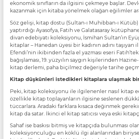
ekonomik sınıfların da ilgisini çekmeye başlar. De
kazanmak için kitaba yönelmek olağan eğilimler ara
Söz gelişi, kitap dostu (Sultan-ı Muhibban-ı Kütü
yaptırdığı Ayasofya, Fatih ve Galatasaray kütüphane
divan edebiyatı koleksiyonu, İsmihan Sultan’ın Eyü
kitaplar – Hanedan üyesi bir kadının adını taşıyan 
Efendi’nin ikibinden fazla el yazması eseri Fatih’t
bağışlaması, 19. yüzyılın saygın kişilerinden Hazine
kitap derlemi, paha biçilmez değeriyle tarihe geçmiş
Kitap düşkünleri istedikleri kitaplara ulaşmak bi
Peki, kitap koleksiyonu ile ilgilenenler nasıl kitap 
özellikle kitap toplayanların ilgisine seslenen dükkân
tüccarlara. Aradaki farklara kısaca değinmek gerekirs
kitap da satar. İkinci el kitap satıcısı veya eski kita
Sahaf ise baskısı bitmiş ve kitapçıda bulunması olana
koleksiyonculuğu en köklü ilgi alanlarından biriy