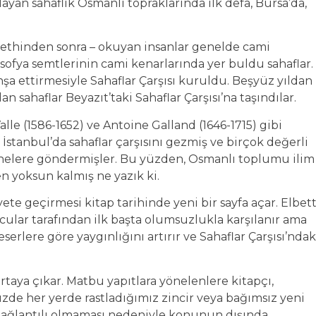
ayan sahaflık Osmanlı topraklarında ilk defa, Bursa’da,
 fethinden sonra – okuyan insanlar genelde cami
sofya semtlerinin cami kenarlarında yer buldu sahaflar.
nşa ettirmesiyle Sahaflar Çarşısı kuruldu. Beşyüz yıldan
 sahaflar Beyazıt’taki Sahaflar Çarşısı’na taşındılar.
 Valle (1586-1652) ve Antoine Galland (1646-1715) gibi
stanbul’da sahaflar çarşısını gezmiş ve birçok değerli
anelere göndermişler. Bu yüzden, Osmanlı toplumu ilim
n yoksun kalmış ne yazık ki.
ete geçirmesi kitap tarihinde yeni bir sayfa açar. Elbet
ucular tarafından ilk başta olumsuzlukla karşılanır ama
rlere göre yaygınlığını artırır ve Sahaflar Çarşısı’ndak
ortaya çıkar. Matbu yapıtlara yönelenlere kitapçı,
zde her yerde rastladığımız zincir veya bağımsız yeni
 bağlantılı olmaması nedeniyle konunun dışında