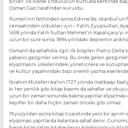
biridir. İlk olarak Endülüs’ün Kurtuba kentinde başl
Osman Gazi tarafından kuruldu.
Rumeli’nin fethinden sonra Edirne’de; İstanbul’un
cemaatinden oldukları için – Fatih, Eyüpsultan, Aya
1458 yılında Fatih Sultan Mehmet’in Kapalıçarşı’yı i
uzun bir süre sonra, 1894 yılındaki depremin ardından
Osmanlı’da sahaflıkla ilgili ilk bilgileri Pietro Della
yabancı gezginler vermiş. Bu önde gelen gezginler İ
elyazmasını ülkelerindeki yöneticilere ve kütüph
ve kültür yaşamındaki bazı önemli yazma eserlerde
İbrahim Müteferrika’nın 1727 yılında matbaayı faaliy
ki her yenilik gibi kitap basımı da sahaflar ve okuy
uzun bir zaman sonunda basma yapıtlar elyazması ese
keyifler bir daha hiçbir zaman önceki gibi olmaz.
19.yüzyıldan sonra kitap ticaretinde yeni bir ayrım 
elyazması yapıtlarda kalanlara sahaf denir. Günümü
basım kitap satan kitabevlerini koleksiyonculukla