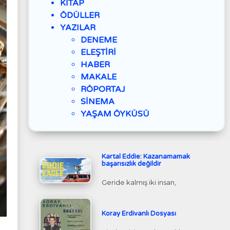
KİTAP
ÖDÜLLER
YAZILAR
DENEME
ELEŞTİRİ
HABER
MAKALE
RÖPORTAJ
SİNEMA
YAŞAM ÖYKÜSÜ
Kartal Eddie: Kazanamamak
başarısızlık değildir
Geride kalmış iki insan,
Koray Erdivanlı Dosyası