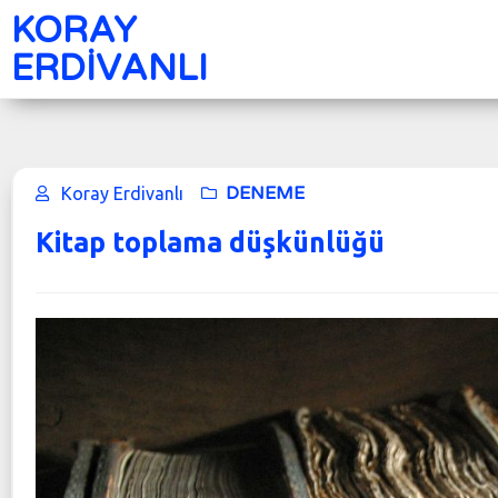
KORAY
ERDİVANLI
DENEME
Koray Erdivanlı
Kitap toplama düşkünlüğü