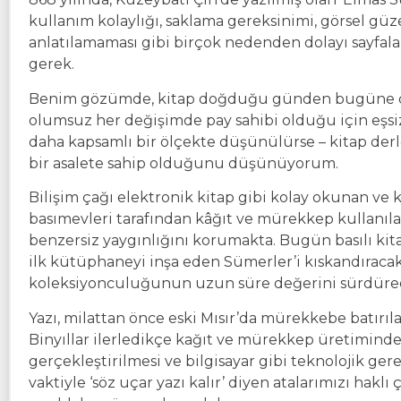
kullanım kolaylığı, saklama gereksinimi, görsel gü
anlatılamaması gibi birçok nedenden dolayı sayfal
gerek.
Benim gözümde, kitap doğduğu günden bugüne dek
olumsuz her değişimde pay sahibi olduğu için eşsiz 
daha kapsamlı bir ölçekte düşünülürse – kitap der
bir asalete sahip olduğunu düşünüyorum.
Bilişim çağı elektronik kitap gibi kolay okunan ve 
basımevleri tarafından kâğıt ve mürekkep kullanıla
benzersiz yaygınlığını korumakta. Bugün basılı kita
ilk kütüphaneyi inşa eden Sümerler’i kıskandıracak 
koleksiyonculuğunun uzun süre değerini sürdürec
Yazı, milattan önce eski Mısır’da mürekkebe batırıla
Binyıllar ilerledikçe kağıt ve mürekkep üretiminde 
gerçekleştirilmesi ve bilgisayar gibi teknolojik ger
vaktiyle ‘söz uçar yazı kalır’ diyen atalarımızı hakl